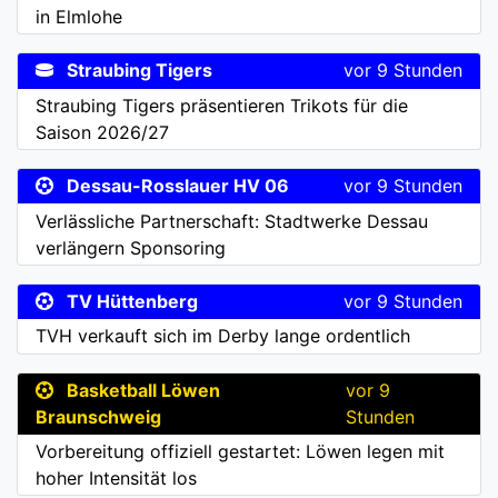
in Elmlohe
Straubing Tigers
vor 9 Stunden
Straubing Tigers präsentieren Trikots für die
Saison 2026/27
Dessau-Rosslauer HV 06
vor 9 Stunden
Verlässliche Partnerschaft: Stadtwerke Dessau
verlängern Sponsoring
TV Hüttenberg
vor 9 Stunden
TVH verkauft sich im Derby lange ordentlich
Basketball Löwen
vor 9
Braunschweig
Stunden
Vorbereitung offiziell gestartet: Löwen legen mit
hoher Intensität los