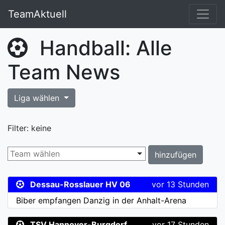
TeamAktuell
Handball: Alle
Team News
Liga wählen
Filter: keine
hinzufügen
Dessau-Rosslauer HV 06
vor 13 Stunden
Biber empfangen Danzig in der Anhalt-Arena
TSV Hannover-Burgdorf
vor 17 Stunden