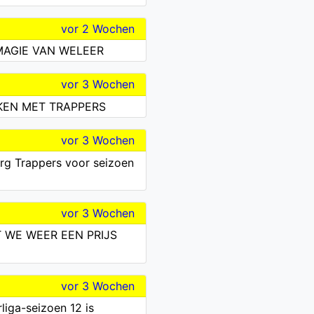
vor 2 Wochen
 MAGIE VAN WELEER
vor 3 Wochen
KEN MET TRAPPERS
vor 3 Wochen
urg Trappers voor seizoen
vor 3 Wochen
T WE WEER EEN PRIJS
vor 3 Wochen
iga-seizoen 12 is