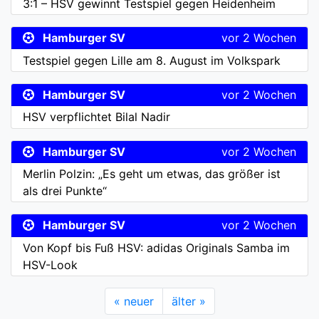
3:1 – HSV gewinnt Testspiel gegen Heidenheim
Hamburger SV
vor 2 Wochen
Testspiel gegen Lille am 8. August im Volkspark
Hamburger SV
vor 2 Wochen
HSV verpflichtet Bilal Nadir
Hamburger SV
vor 2 Wochen
Merlin Polzin: „Es geht um etwas, das größer ist
als drei Punkte“
Hamburger SV
vor 2 Wochen
Von Kopf bis Fuß HSV: adidas Originals Samba im
HSV-Look
« neuer
älter »