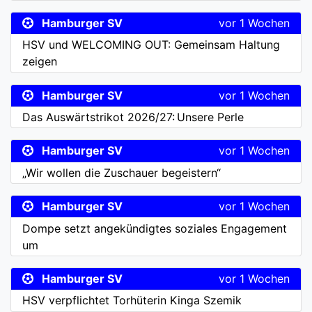
Hamburger SV
vor 1 Wochen
HSV und WELCOMING OUT: Gemeinsam Haltung
zeigen
Hamburger SV
vor 1 Wochen
Das Auswärtstrikot 2026/27: Unsere Perle
Hamburger SV
vor 1 Wochen
„Wir wollen die Zuschauer begeistern“
Hamburger SV
vor 1 Wochen
Dompe setzt angekündigtes soziales Engagement
um
Hamburger SV
vor 1 Wochen
HSV verpflichtet Torhüterin Kinga Szemik